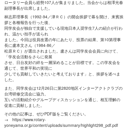
ロータリー会員ら総勢107人が集まりました。当会からは相澤光春
副理事長が出席しました。
林志昇理事長（1992-94／津ＲＣ）の開会挨拶で幕を開け、来賓挨
拶と各種報告を行った後、
同学友会が独自で支援している現地日本人奨学生7人の紹介が行わ
れ、温かい拍手が送られ
ました。今回は役員改選の年にあたり、投票の結果、第10第理事
長に盧本文さん（1984-86／
松原ＲＣ）が選出されました。盧さんは同学友会会員に向けて、
「学友会活動をさらに発展
させ、日台友好の絆を一層深めることが目標です。この学友会を
通じて、世界平和の実現に
少しでも貢献していきたいと考えております」と、挨拶を述べま
した。
また、同学友会は12月26日に第2820地区インターアクトクラブの
台湾研修交流会に協力。
互いの活動紹介やグループディスカッションを通じ、相互理解の
促進に貢献しました。
その他の記事は、ぜひPDF版をご覧ください。
→ https://www.rotary-
yoneyama.or.jp/content/uploads/summary/highlight298_pdf.pdf