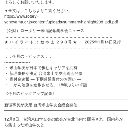
よろしくお願いいたします。
▼全文は、こちらよりご覧ください。
https://www.rotary-
yoneyama.or.jp/content/uploads/summary/highlight298_pdf.pdf
（公財）ロータリー米山記念奨学会ニュース
………………………………………………………………………
★ ハ イ ラ イ ト よ ね や ま ２９８号 ★ 2025年1月14日発行
………………………………………………………………………
：：今月のトピックス：：
------------------
・ 米山学友が日本で歩むキャリアを共有
・ 新理事長が決定 台湾米山学友会総会開催
・ 寄付金速報 ― 下期普通寄付のお願い ―
・ 「がん治療を進歩させる」 18年ぶりの卓話
《今月のピックアップ記事》
━━━━━━━━━━━━━━━━━━━━━━━━━━━━━━
新理事長が決定 台湾米山学友会総会開催
━━━━━━━━━━━━━━━━━━━━━━━━━━━━━━
12月8日、台湾米山学友会の総会が台北市内で開催され、国内外か
ら集まった米山学友と