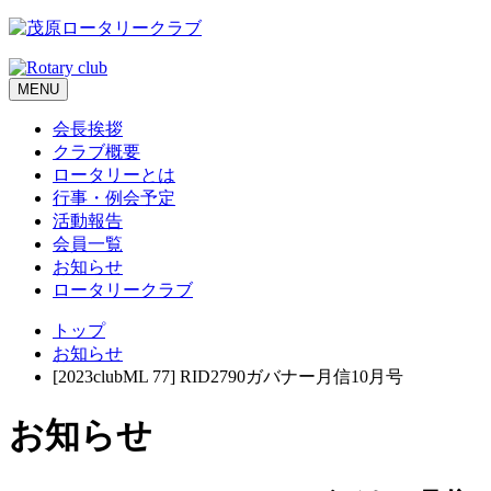
MENU
会長挨拶
クラブ概要
ロータリーとは
行事・例会予定
活動報告
会員一覧
お知らせ
ロータリークラブ
トップ
お知らせ
[2023clubML 77] RID2790ガバナー月信10月号
お知らせ